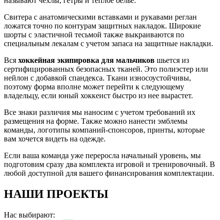
называют чехлы, гетры и теплое белье.
Свитера с анатомическими вставками и рукавами реглан
ложатся точно по контурам защитных накладок. Широкие
шорты с эластичной тесьмой также выкраиваются по
специальным лекалам с учетом запаса на защитные накладки.
Вся
хоккейная экипировка для мальчиков
шьется из
сертифицированных безопасных тканей. Это полиэстер или
нейлон с добавкой спандекса. Ткани износоустойчивы,
поэтому форма вполне может перейти к следующему
владельцу, если юный хоккеист быстро из нее вырастет.
Все знаки различия мы наносим с учетом требований их
размещения на форме. Также можно нанести эмблемы
команды, логотипы компаний-спонсоров, принты, которые
вам хочется видеть на одежде.
Если ваша команда уже переросла начальный уровень, мы
подготовим сразу два комплекта игровой и тренировочный. В
любой доступной для вашего финансирования комплектации.
НАШИ ПРОЕКТЫ
Нас выбирают: